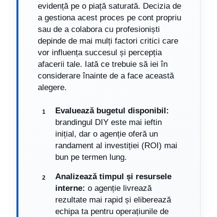
evidență pe o piață saturată. Decizia de
a gestiona acest proces pe cont propriu
sau de a colabora cu profesioniști
depinde de mai mulți factori critici care
vor influența succesul și percepția
afacerii tale. Iată ce trebuie să iei în
considerare înainte de a face această
alegere.
Evaluează bugetul disponibil:
brandingul DIY este mai ieftin
inițial, dar o agenție oferă un
randament al investiției (ROI) mai
bun pe termen lung.
Analizează timpul și resursele
interne:
o agenție livrează
rezultate mai rapid și eliberează
echipa ta pentru operațiunile de