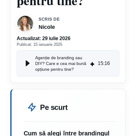
pentru tine?
SCRIS DE
Nicole
Actualizat:
29 iulie 2026
Publicat:
15 ianuarie 2025
Agenție de branding sau
15
:
16
DIY? Care e cea mai bună
opțiune pentru tine?
Pe scurt
Cum să alegi între brandingul