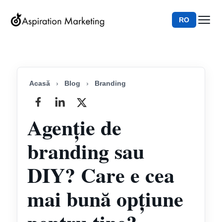
RO
Acasă
›
Blog
›
Branding
Agenție de
branding sau
DIY? Care e cea
mai bună opțiune