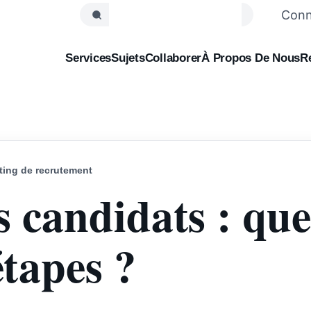
Conn
Services
Sujets
Collaborer
À Propos De Nous
R
ting de recrutement
s candidats : quel
étapes ?