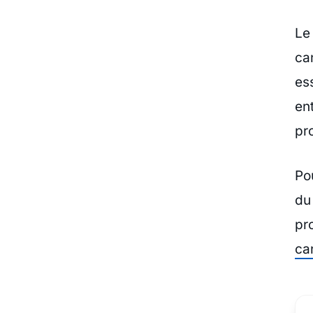
Le
ca
es
en
pr
Po
du 
pr
ca