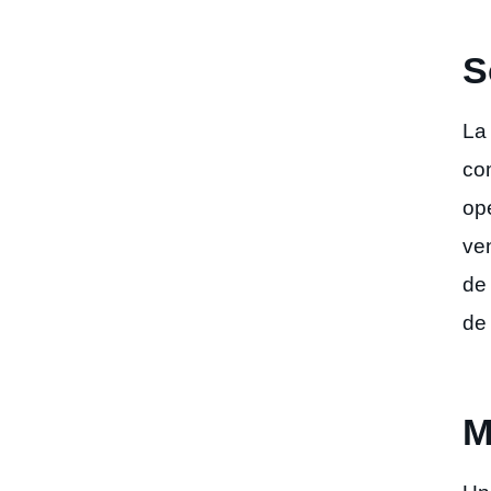
S
La 
co
op
ve
de
de 
M