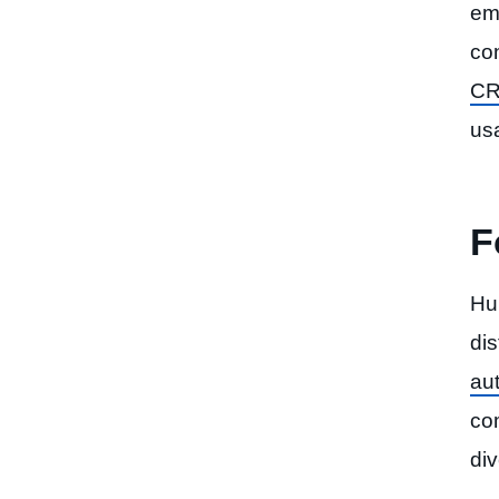
em
co
C
usa
F
Hu
di
au
co
di