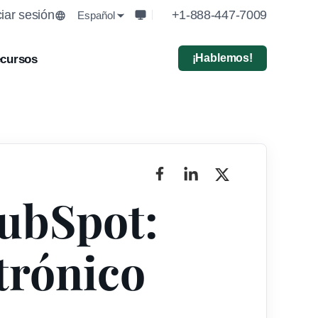
ciar sesión
+1-888-447-7009
Español
¡Hablemos!
cursos
HubSpot:
trónico