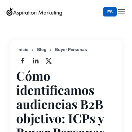
ES
Inicio
›
Blog
›
Buyer Personas
Cómo
identificamos
audiencias B2B
objetivo: ICPs y